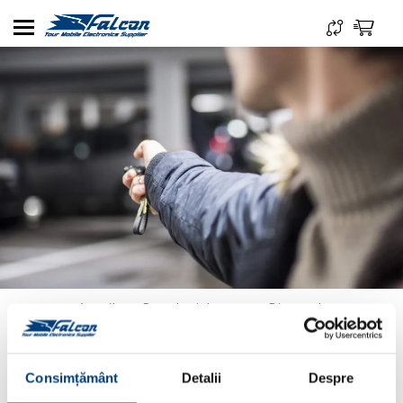
Acasă
Brand-uri de top
Directed
Consimțământ
Detalii
Despre