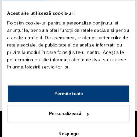
Directed
Acest site utilizează cookie-uri
Directed Electronics, companie fondata in 1982 este un
Folosim cookie-uri pentru a personaliza conținutul și
important producator de sisteme de securitate auto,
anunțurile, pentru a oferi funcții de rețele sociale și pentru
senzori de parcare si accesorii pentru masini din
a analiza traficul. De asemenea, le oferim partenerilor de
America de Nord, cu sediul central in California de Sud.
rețele sociale, de publicitate și de analize informații cu
Misiunea Directed, lider global in acest domeniu, este
privire la modul în care folosiți site-ul nostru. Aceștia le
de a ne face viata mai sigura si confortabila, dar si mai
pot combina cu alte informații oferite de dvs. sau culese
placuta.
în urma folosirii serviciilor lor.
In ultimii 30 de ani, Directed Electronics a castigat
peste 400 de premii ale industriei. Printre brandurile
cunoscute din portofoliul Directed se numara Viper,
Permite toate
Clifford, Avital, Automate, xPresskit, Pytho.
Personalizează
Compania
Showroom-uri
Respinge