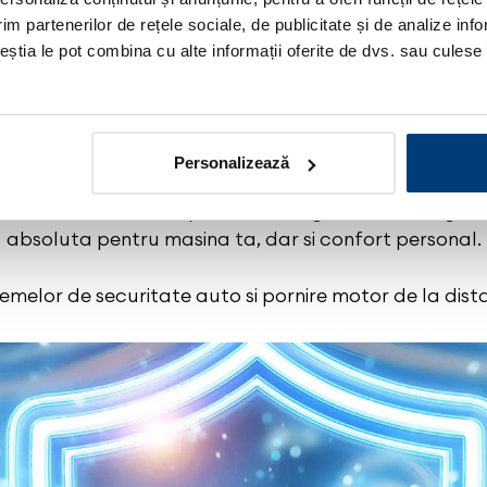
im partenerilor de rețele sociale, de publicitate și de analize info
ceștia le pot combina cu alte informații oferite de dvs. sau culese î
lectronics a influentat decisiv industria pentru sist
irected Electronics, companie fondata in 1982, este c
diul central in California de Sud. Printre cele mai cu
Viper, Clifford, Avital, Automate, xPresskit, Python.
Personalizează
are defineste Viper si tehnologiile de ultima genera
absoluta pentru masina ta, dar si confort personal.
temelor de securitate auto si pornire motor de la dist