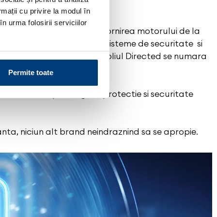
rmații cu privire la modul în
n urma folosirii serviciilor
eme de securitate auto si pornirea motorului de la
el mai mare producator de sisteme de securitate si
noscute branduri din portofoliul Directed se numara
Permite toate
tie care iti pot asigura protectie si securitate
anta, niciun alt brand neindraznind sa se apropie.