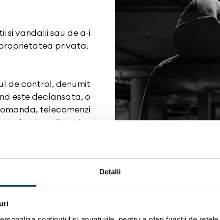
 si vandalii sau de a-i
 proprietatea privata.
ul de control, denumit
and este declansata, o
ecomanda, telecomenzi
enzori optionali pentru
 impact, cablaje pentru
turor componentelor.
Detalii
uri
De ce Viper?
rsonaliza conținutul și anunțurile, pentru a oferi funcții de rețele