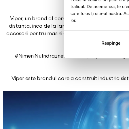
traficul. De asemenea, le ofer
care folosiți site-ul nostru. A
Viper, un brand al companiei americane Directed E
lor.
distanta, inca de la lansarea acestuia in 1989. D
accesorii pentru masini din America de Nord, cu se
Respinge
#NimeniNuIndraznesteSaSeApropie este sloganul c
Viper este brandul care a construit industria sis