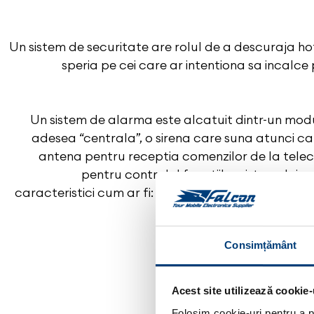
Un sistem de securitate are rolul de a descuraja hotii
speria pe cei care ar intentiona sa incalce
Un sistem de alarma este alcatuit dintr-un mod
adesea “centrala”, o sirena care suna atunci c
antena pentru receptia comenzilor de la tel
pentru controlul functiilor sistemului, s
caracteristici cum ar fi: proximitate, ridicare sau
conectarea tu
Consimțământ
Acest site utilizează cookie-
Folosim cookie-uri pentru a pe