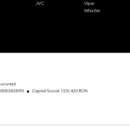
JVC
Viper
Whistler
București
008183828910
Capital Social: 1.531.420 RON