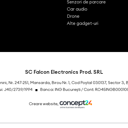
Senzori de parcare
Car audio
Drone
Alte gadget-uri
SC Falcon Electronics Prod. SRL
Unirii, Nr. 247-251, Mansarda, Birou Nr. 1, Cod Poștal 030137, Sector 3, 
lui: J40/2739/1994
Banca: ING București / Cont: RO45INGB0001
Creare website,