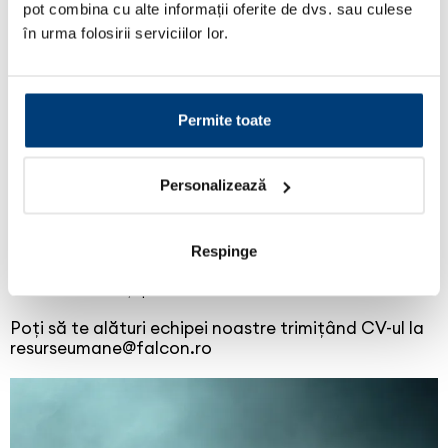
Abilități excelente de comunicare online
pot combina cu alte informații oferite de dvs. sau culese
Solide cunoştinţe PC: Microsoft Office
în urma folosirii serviciilor lor.
Experienţă în online marketing
Limba engleză - nivel avansat
OFERIM:
Permite toate
Oportunitatea de a lucra într-o echipă de
profesionişti
Personalizează
Loc de muncă stabil într-o companie consacrată în
domeniul auto
Salariu motivant
Abonament servicii medicale private
Respinge
Proiecte provocatoare şi şansa de a lucra într-un
mediu modern și profesionist.
Poți să te alături echipei noastre trimițând CV-ul la
resurseumane@falcon.ro