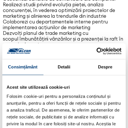
Realizezi studii privind evoluţia pieţei, analiza
concurenței, în vederea optimizării proiectelor de
marketing și alinierea la trendurile din industrie
Colaborezi cu departamentele interne pentru
implementarea acțiunilor de marketing
Dezvolți planul de trade marketing cu
scopul îmbunătățirii vânzărilor și a prezenței la raft în
magazinele partenere.
Gestionezi relația cu furnizorii de servicii marketing și
dezvolti noi parteneriate
Organizezi evenimente
Elaborezi materiale promoționale și prezentări pentru
Consimțământ
Detalii
Despre
produsele din portofoliu
Susții prezentarile create
Creezi concepte de vânzare
Acest site utilizează cookie-uri
NE DORIM SĂ AI:
Folosim cookie-uri pentru a personaliza conținutul și
anunțurile, pentru a oferi funcții de rețele sociale și pentru
Studii superioare (de preferat în domeniul comunicare
a analiza traficul. De asemenea, le oferim partenerilor de
/ marketing)
rețele sociale, de publicitate și de analize informații cu
Experienţă minim 5 ani în comunicare & marketing
privire la modul în care folosiți site-ul nostru. Aceștia le
Gândire strategică și creativă