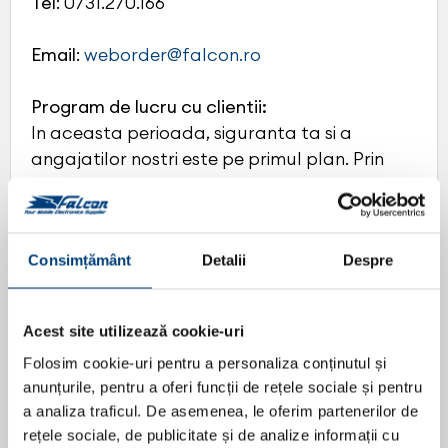
Tel
: 0731.270.166
Email
:
weborder@falcon.ro
Program de lucru cu clientii:
In aceasta perioada, siguranta ta si a
angajatilor nostri este pe primul plan. Prin
urmare, daca doresti sa faci o achizitie sau
sa stabilesti o programare pentru instalarea
produselor in showroom-ul Falcon Cluj te
rugam sa ne contactezi in prealabil, fie
Consimțământ
Detalii
Despre
telefonic, fie prin email. Iti multumim!
Luni - Vineri: 08:30 - 17:00
Acest site utilizează cookie-uri
Sambata - Duminica: INCHIS
Folosim cookie-uri pentru a personaliza conținutul și
anunțurile, pentru a oferi funcții de rețele sociale și pentru
a analiza traficul. De asemenea, le oferim partenerilor de
rețele sociale, de publicitate și de analize informații cu