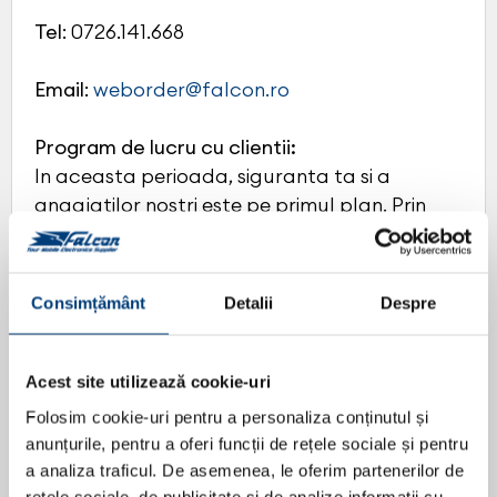
Tel
: 0726.141.668
Email
:
weborder@falcon.ro
Program de lucru cu clientii:
In aceasta perioada, siguranta ta si a
angajatilor nostri este pe primul plan. Prin
urmare, daca doresti sa faci o achizitie sau
sa stabilesti o programare pentru instalarea
produselor in showroom-ul Falcon Timisoara
Consimțământ
Detalii
Despre
te rugam sa ne contactezi in prealabil, fie
telefonic, fie prin email. Iti multumim!
Luni - Vineri: 08:30 - 17:00
Acest site utilizează cookie-uri
Sambata - Duminica: INCHIS
Folosim cookie-uri pentru a personaliza conținutul și
anunțurile, pentru a oferi funcții de rețele sociale și pentru
a analiza traficul. De asemenea, le oferim partenerilor de
rețele sociale, de publicitate și de analize informații cu