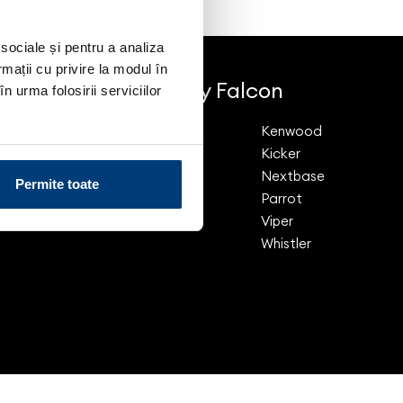
 sociale și pentru a analiza
rmații cu privire la modul în
Brands by Falcon
n urma folosirii serviciilor
Cobra
Kenwood
Directed
Kicker
Escort
Nextbase
Permite toate
Genevo
Parrot
JVC
Viper
Whistler