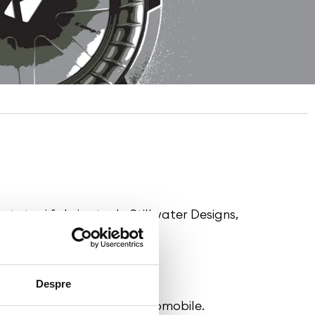
ectate și fabricate de Stillwater Designs,
nul 1973.
ustria audio pentru mașini.
Despre
 produse audio pentru automobile.