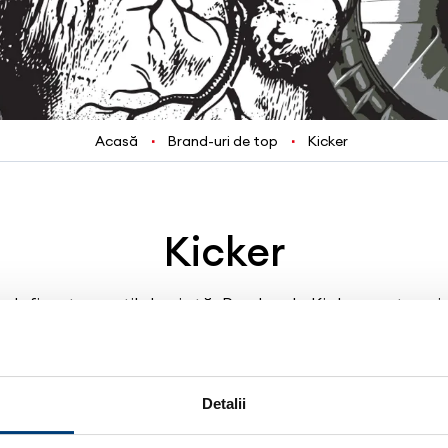
Acasă
Brand-uri de top
Kicker
Kicker
definește un stil de viață. Produsele Kicker sunt proi
l central în Oklahoma, SUA, companie înființată în a
at în 1980; fiind în prezent brandul predominant în ind
Detalii
enul generic pentru a desemna întreaga categorie de