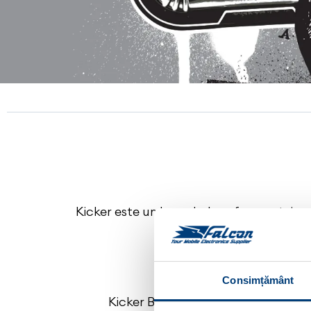
Kicker este un brand al performanței, ce 
cu sediu
Brandul Kicker a fost lans
Consimțământ
Kicker Box a devenit în SUA term