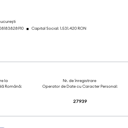
București
008183828910
Capital Social: 1.531.420 RON
re la
Nr. de înregistrare
ilă Română:
Operator de Date cu Caracter Personal:
27939