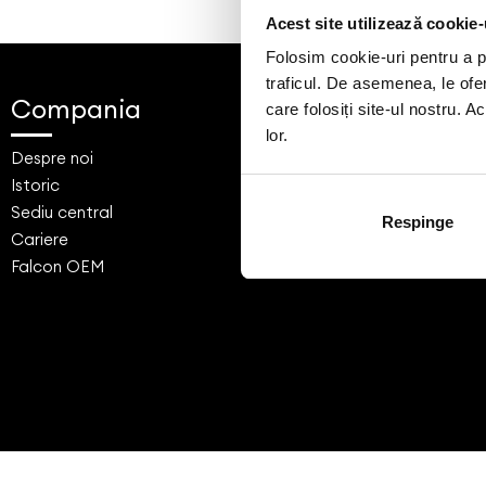
Acest site utilizează cookie-
Folosim cookie-uri pentru a pe
traficul. De asemenea, le ofer
Compania
Showroo
care folosiți site-ul nostru. A
lor.
Despre noi
Bucuresti - F
Istoric
Cluj
Sediu central
Timisoara
Respinge
Cariere
Service
Falcon OEM