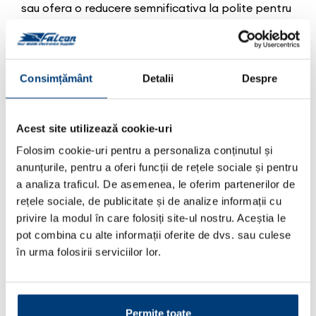
sau ofera o reducere semnificativa la polite pentru
cei care utilizeaza astfel de dispozitive de
inregistrare a traficului.
Consimțământ
Detalii
Despre
In plus, existenta camerelor auto DVR poate avea
si un efect de "linistire" a soferilor agresivi si este un
Acest site utilizează cookie-uri
factor suplimentar de control pentru angajatii
Folosim cookie-uri pentru a personaliza conținutul și
care conduc masini oferite ca beneficiu de catre
anunțurile, pentru a oferi funcții de rețele sociale și pentru
angajatori. De asemenea, ca o camera auto DVR
a analiza traficul. De asemenea, le oferim partenerilor de
poate fi un mod simplu de inregistrare a unor
rețele sociale, de publicitate și de analize informații cu
surprinzatoare peisaje din vacante. Speram ca te-
privire la modul în care folosiți site-ul nostru. Aceștia le
am convins sa investesti intr-o camera auto DVR si
pot combina cu alte informații oferite de dvs. sau culese
iti recomandam sa vizitezi oferta de camere din
în urma folosirii serviciilor lor.
portofoliul Falcon Electronics, apartinand unor
branduri cu traditie, recunoscute la nivel
intenational, cum ar fi Nextbase si Kenwood.
Permite toate