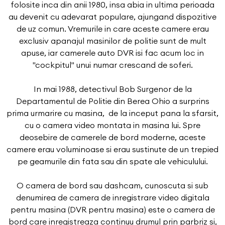
folosite inca din anii 1980, insa abia in ultima perioada
au devenit cu adevarat populare, ajungand dispozitive
de uz comun. Vremurile in care aceste camere erau
exclusiv apanajul masinilor de politie sunt de mult
apuse, iar camerele auto DVR isi fac acum loc in
"cockpitul" unui numar crescand de soferi.
In mai 1988, detectivul Bob Surgenor de la
Departamentul de Politie din Berea Ohio a surprins
prima urmarire cu masina, de la inceput pana la sfarsit,
cu o camera video montata in masina lui. Spre
deosebire de camerele de bord moderne, aceste
camere erau voluminoase si erau sustinute de un trepied
pe geamurile din fata sau din spate ale vehiculului.
O camera de bord sau dashcam, cunoscuta si sub
denumirea de camera de inregistrare video digitala
pentru masina (DVR pentru masina) este o camera de
bord care inregistreaza continuu drumul prin parbriz si,