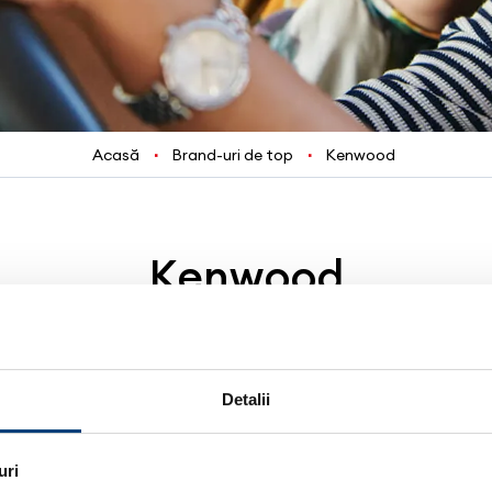
Acasă
Brand-uri de top
Kenwood
Kenwood
aponeză înființată în 1946, care proiectează și d
audio pentru casă și mașină.
Detalii
i propune să depășească limitele, să surprindă și să o
impecabilă și un confort sporit.
uri