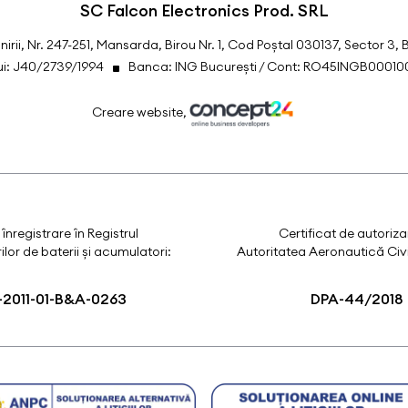
SC Falcon Electronics Prod. SRL
Unirii, Nr. 247-251, Mansarda, Birou Nr. 1, Cod Poștal 030137, Sector 3, 
lui: J40/2739/1994
Banca: ING București / Cont: RO45INGB0001
Creare website,
 înregistrare în Registrul
Certificat de autoriza
lor de baterii și acumulatori:
Autoritatea Aeronautică Civ
2011-01-B&A-0263
DPA-44/2018