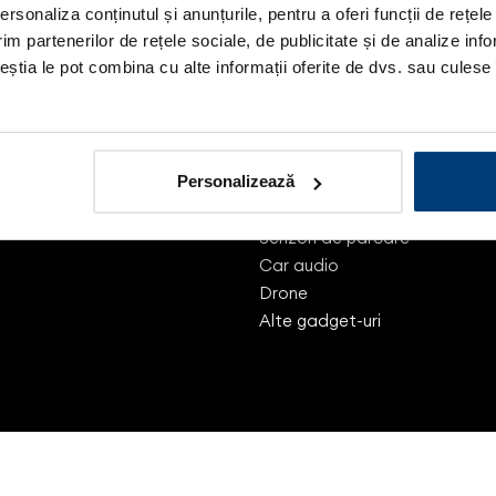
rsonaliza conținutul și anunțurile, pentru a oferi funcții de rețele
im partenerilor de rețele sociale, de publicitate și de analize info
ceștia le pot combina cu alte informații oferite de dvs. sau culese î
m-uri
Categorii
aberrom
Securitate auto
Camere auto DVR
Personalizează
Detectoare de
radar
Senzori de parcare
Car audio
Drone
Alte gadget-uri