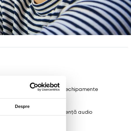
ezvoltă o gamă complexă de echipamente
Despre
fere utilizatorului o experiență audio