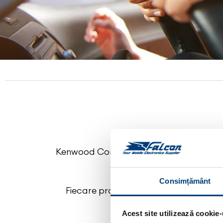
Kenwood Corporation este o companie j
Consimțământ
Fiecare produs realizat de Kenwood îș
Acest site utilizează cookie-