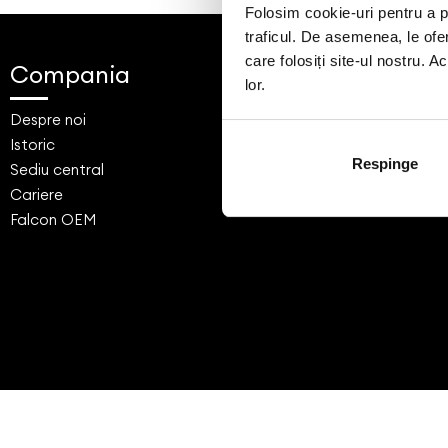
Folosim cookie-uri pentru a pe
traficul. De asemenea, le ofer
care folosiți site-ul nostru. A
Compania
Showroo
lor.
Despre noi
Bucuresti - F
Istoric
Cluj
Respinge
Sediu central
Timisoara
Cariere
Service
Falcon OEM