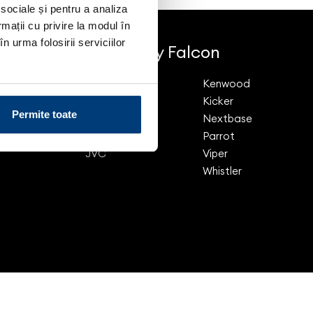
 sociale și pentru a analiza
rmații cu privire la modul în
n urma folosirii serviciilor
Brands by Falcon
Cobra
Kenwood
Directed
Kicker
Permite toate
Escort
Nextbase
Genevo
Parrot
JVC
Viper
Whistler