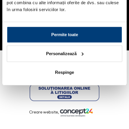
pot combina cu alte informații oferite de dvs. sau culese
Showroom-uri
în urma folosirii serviciilor lor.
Categorii
Brands by Falcon
Permite toate
Companie
Personalizează
Respinge
Creare website,